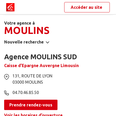
Accéder au site
Votre agence à
MOULINS
Nouvelle recherche
Agence MOULINS SUD
Caisse d’Epargne Auvergne Limousin
131, ROUTE DE LYON
03000
MOULINS
04.70.46.85.50
Prendre rendez-vous
Voir les horaires d’ouverture