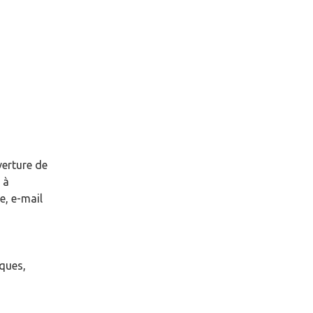
verture de
à
e, e-mail
èques,