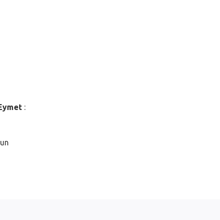
Eymet
:
 un