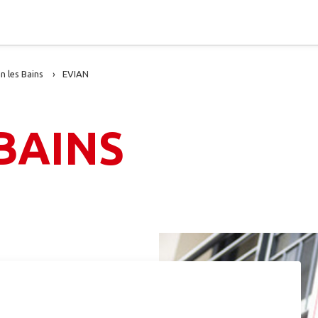
n les Bains
EVIAN
BAINS