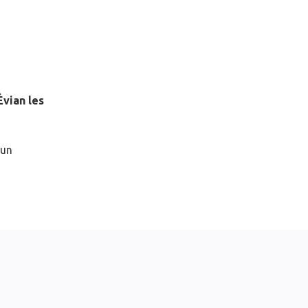
Évian les
 un