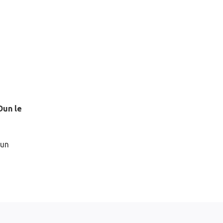
Dun le
 un