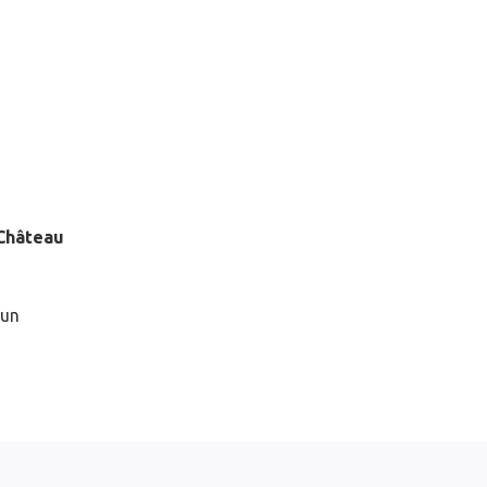
Château
 un