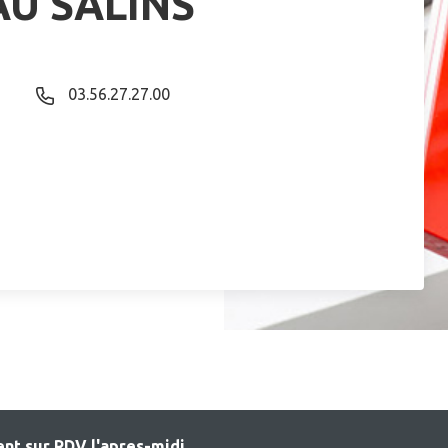
AU SALINS
03.56.27.27.00
nt sur RDV l'apres-midi