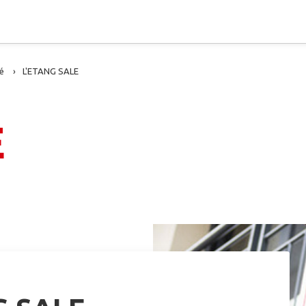
é
L'ETANG SALE
E