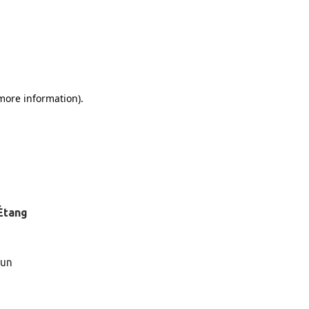
Étang
 un