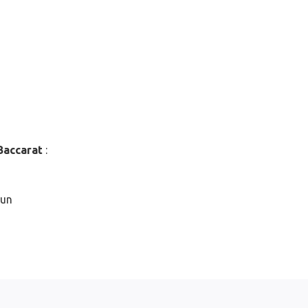
Baccarat
:
 un