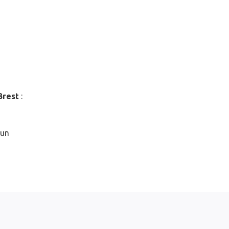
Brest
:
 un