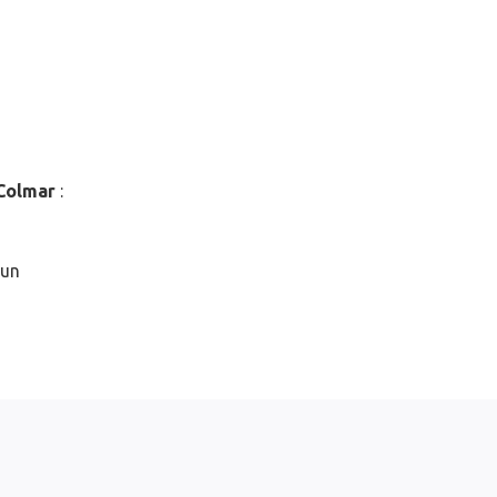
Colmar
:
 un