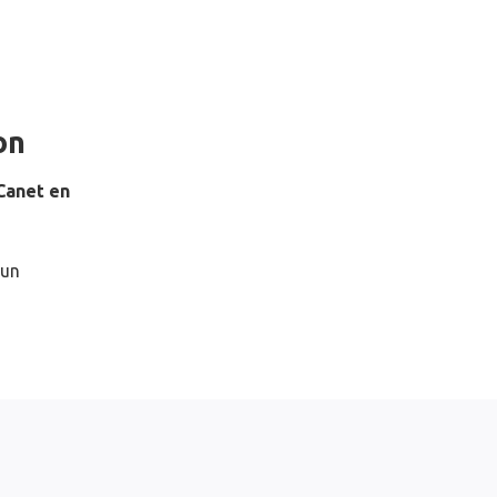
on
Canet en
 un