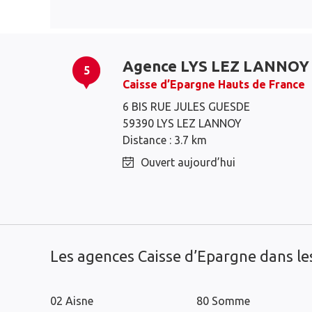
Agence LYS LEZ LANNOY
5
Caisse d’Epargne Hauts de France
6 BIS RUE JULES GUESDE
Wattrelos
Croix
59390 LYS LEZ LANNOY
Roubaix
Mouvaux
Distance : 3.7 km
Lys-lez-Lannoy
Ouvert aujourd’hui
Hem
Tourcoing
Neuville-en-Ferrain
Les agences Caisse d’Epargne dans l
02 Aisne
80 Somme