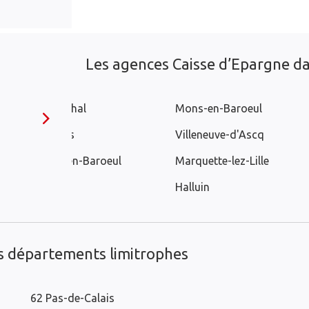
Les agences Caisse d’Epargne dan
Wasquehal
Mons-en-Baroeul
Bondues
Villeneuve-d'Ascq
Marcq-en-Baroeul
Marquette-lez-Lille
Roncq
Halluin
es départements limitrophes
62 Pas-de-Calais