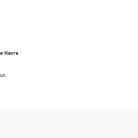
le Havre
:
 un