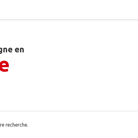
gne en
e
re recherche.