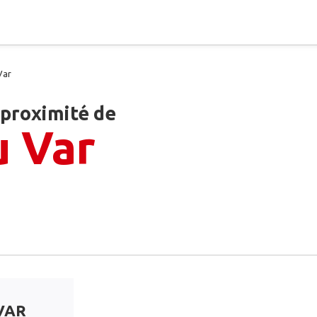
Var
 proximité de
u Var
VAR