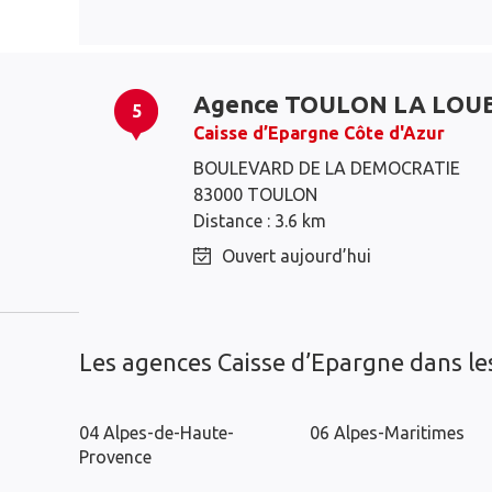
Agence TOULON LA LOU
5
Caisse d’Epargne Côte d'Azur
BOULEVARD DE LA DEMOCRATIE
La Valette-du-Var
Le Pradet
83000 TOULON
La Garde
La Crau
Distance : 3.6 km
Toulon
Ouvert aujourd’hui
Solliès-Pont
Les agences Caisse d’Epargne dans l
04 Alpes-de-Haute-
06 Alpes-Maritimes
Provence