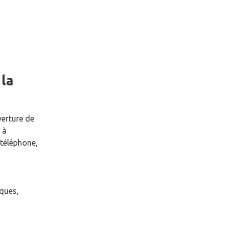
e
la
verture de
à
téléphone,
èques,