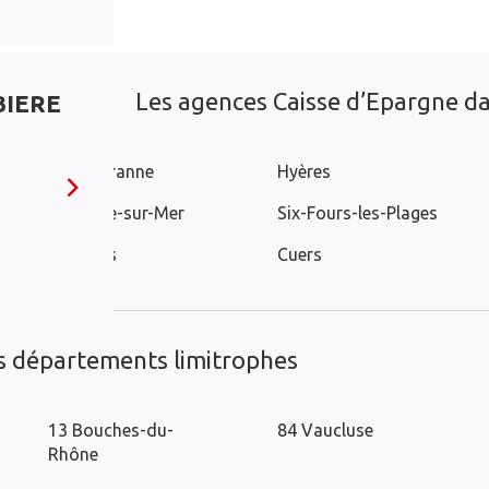
Les agences Caisse d’Epargne dan
BIERE
Carqueiranne
Hyères
La Seyne-sur-Mer
Six-Fours-les-Plages
Ollioules
Cuers
es départements limitrophes
13 Bouches-du-
84 Vaucluse
Rhône